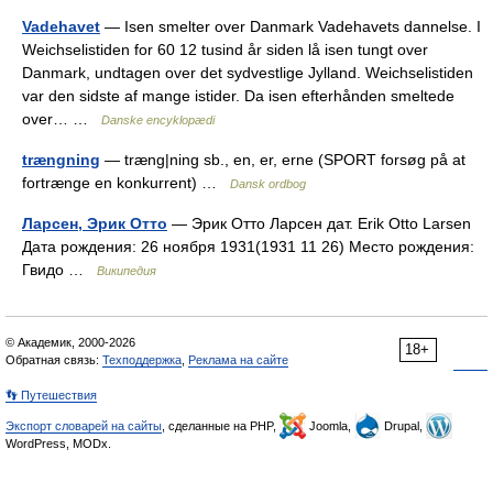
Vadehavet
— Isen smelter over Danmark Vadehavets dannelse. I
Weichselistiden for 60 12 tusind år siden lå isen tungt over
Danmark, undtagen over det sydvestlige Jylland. Weichselistiden
var den sidste af mange istider. Da isen efterhånden smeltede
over… …
Danske encyklopædi
trængning
— træng|ning sb., en, er, erne (SPORT forsøg på at
fortrænge en konkurrent) …
Dansk ordbog
Ларсен, Эрик Отто
— Эрик Отто Ларсен дат. Erik Otto Larsen
Дата рождения: 26 ноября 1931(1931 11 26) Место рождения:
Гвидо …
Википедия
© Академик, 2000-2026
18+
Обратная связь:
Техподдержка
,
Реклама на сайте
👣 Путешествия
Экспорт словарей на сайты
, сделанные на PHP,
Joomla,
Drupal,
WordPress, MODx.