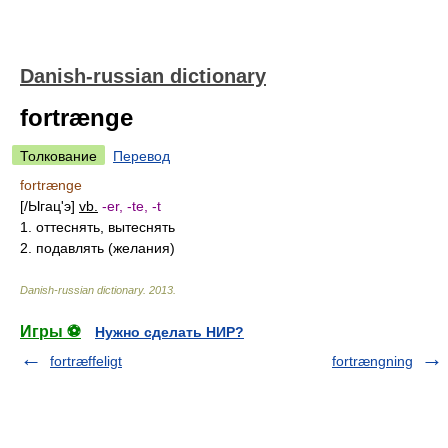
Danish-russian dictionary
fortrænge
Толкование
Перевод
fortrænge
[/Ыгац'э]
vb.
-er, -te, -t
1. оттеснять, вытеснять
2. подавлять (желания)
Danish-russian dictionary
.
2013
.
Игры ⚽
Нужно сделать НИР?
fortræffeligt
fortrængning