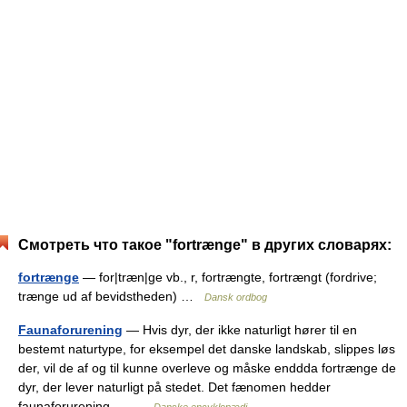
Смотреть что такое "fortrænge" в других словарях:
fortrænge
— for|træn|ge vb., r, fortrængte, fortrængt (fordrive;
trænge ud af bevidstheden) …
Dansk ordbog
Faunaforurening
— Hvis dyr, der ikke naturligt hører til en
bestemt naturtype, for eksempel det danske landskab, slippes løs
der, vil de af og til kunne overleve og måske enddda fortrænge de
dyr, der lever naturligt på stedet. Det fænomen hedder
faunaforurening.… …